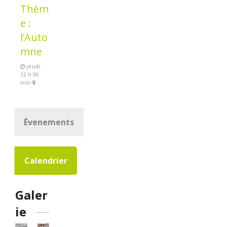
Thèm
e :
l’Auto
mne
jeudi -
12 h 00
min
Évenements
Calendrier
Galer
ie