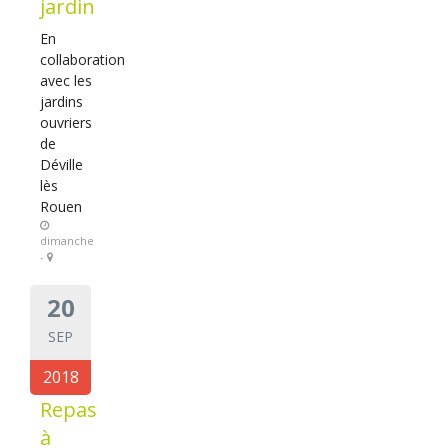
jardin
En
collaboration
avec les
jardins
ouvriers
de
Déville
lès
Rouen
dimanche
-
20
SEP
2018
Repas
à