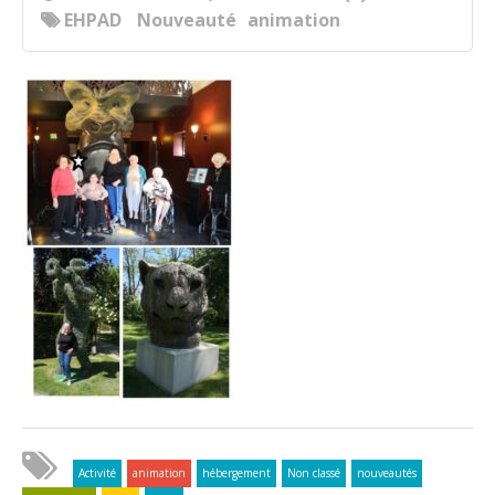
EHPAD
Nouveauté
animation
Activité
animation
hébergement
Non classé
nouveautés