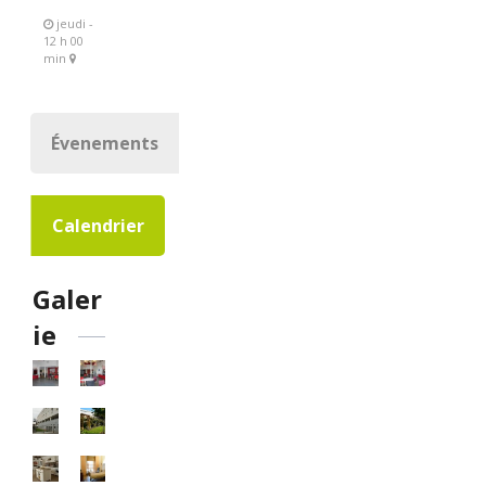
jeudi -
12 h 00
min
Évenements
Calendrier
Galer
ie