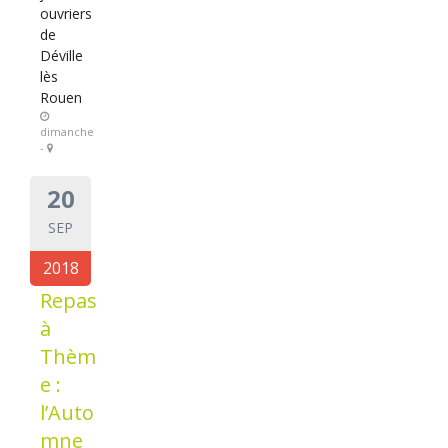
ouvriers
de
Déville
lès
Rouen
dimanche
-
20
SEP
2018
Repas
à
Thèm
e :
l’Auto
mne