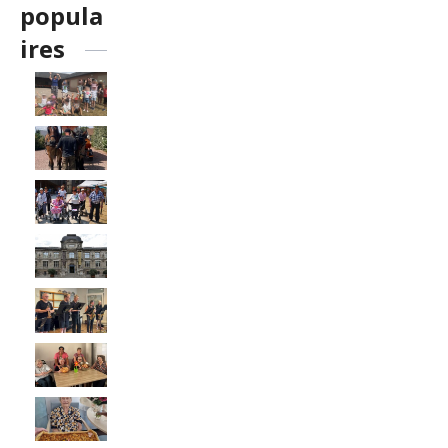
popula
ires