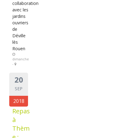
collaboration
avec les
jardins
ouvriers
de
Déville
lès
Rouen
dimanche
-
20
SEP
2018
Repas
à
Thèm
e :