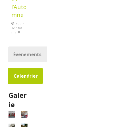
l’Auto
mne
jeudi -
12 h 00
min
Évenements
Calendrier
Galer
ie