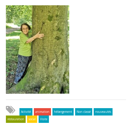
Activité
animation
hébergement
Non classé
nouveautés
restauration
social
Visite