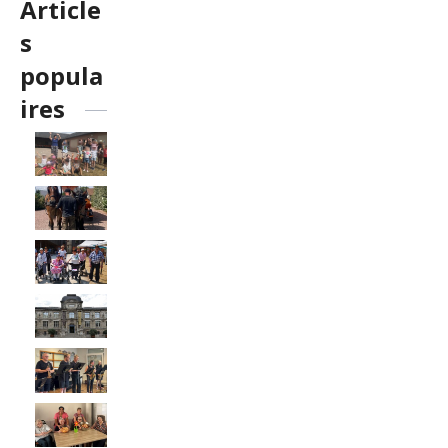
Article
s
popula
ires