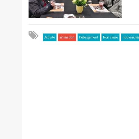
Activité
animation
hébergement
Non classé
nouveauté