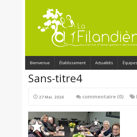
Bienvenue
Établissement
Actualités
Équipe
Sans-titre4
commentaire (0)
27 Mai. 2026