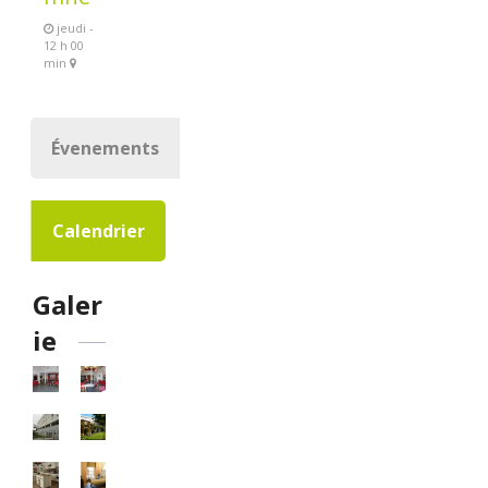
jeudi -
12 h 00
min
Évenements
Calendrier
Galer
ie