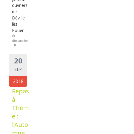
ouvriers
de
Déville
lès
Rouen
dimanche
-
20
SEP
2018
Repas
à
Thèm
e :
l’Auto
mne