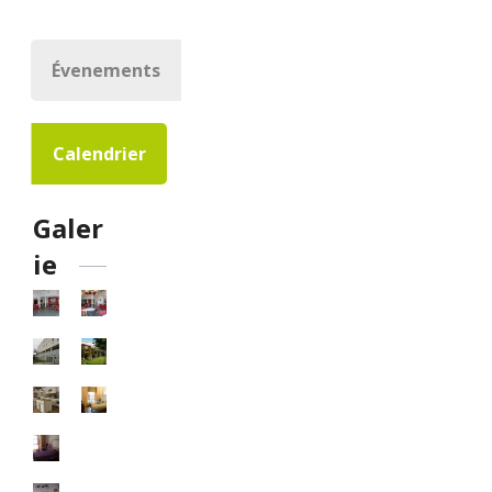
Évenements
Calendrier
Galer
ie