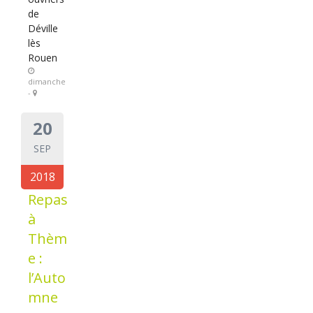
de
Déville
lès
Rouen
dimanche
-
20
SEP
2018
Repas
à
Thèm
e :
l’Auto
mne