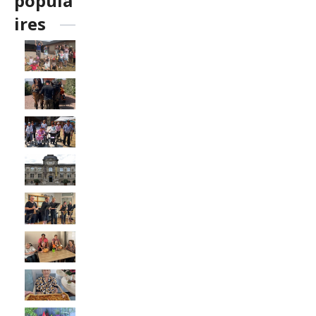
popula
ires