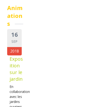
Anim
ation
s
16
SEP
2018
Expos
ition
sur le
jardin
En
collaboration
avec les
jardins
ouvriers