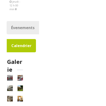
jeudi -
12 h 00
min
Évenements
Calendrier
Galer
ie