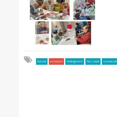
Activité
animation
hébergement
Non classé
nouveauté