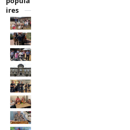
popula
ires