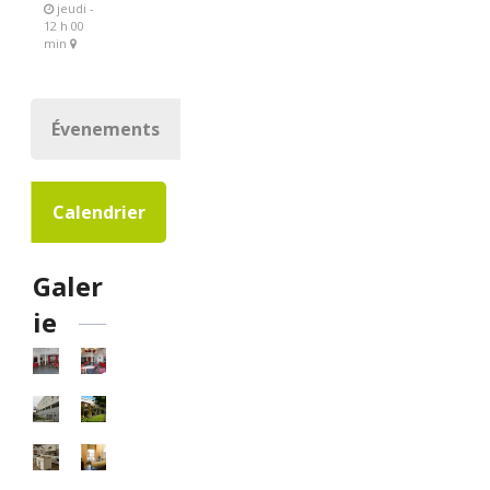
jeudi -
12 h 00
min
Évenements
Calendrier
Galer
ie