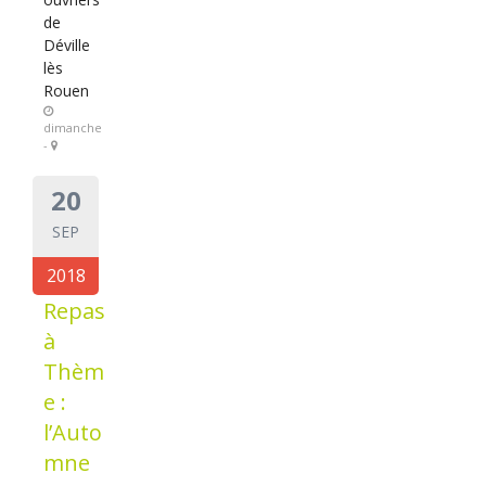
de
Déville
lès
Rouen
dimanche
-
20
SEP
2018
Repas
à
Thèm
e :
l’Auto
mne