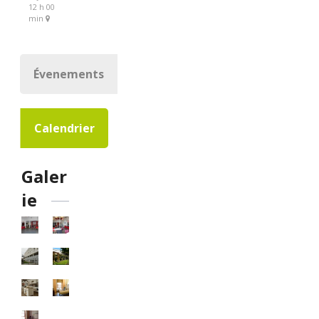
12 h 00
min
Évenements
Calendrier
Galer
ie