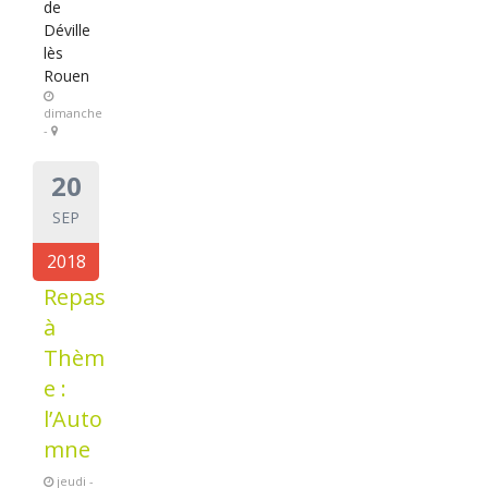
de
Déville
lès
Rouen
dimanche
-
20
SEP
2018
Repas
à
Thèm
e :
l’Auto
mne
jeudi -