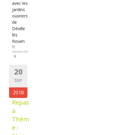
avec les
jardins
ouvriers
de
Déville
lès
Rouen
dimanche
-
20
SEP
2018
Repas
à
Thèm
e :