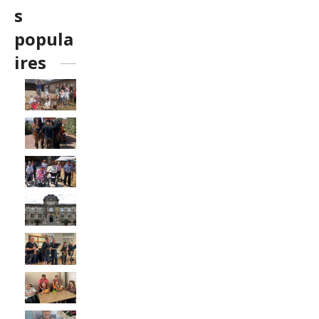
s
popula
ires