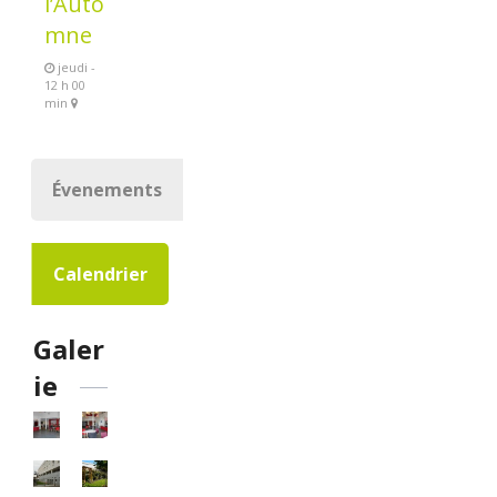
l’Auto
mne
jeudi -
12 h 00
min
Évenements
Calendrier
Galer
ie