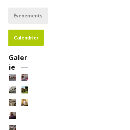
Évenements
Calendrier
Galer
ie