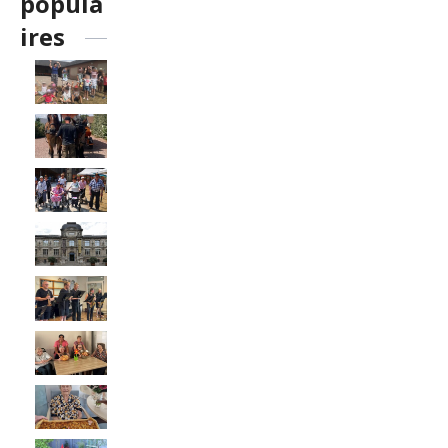
popula
ires