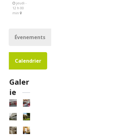
jeudi -
12 h 00
min
Évenements
Calendrier
Galer
ie