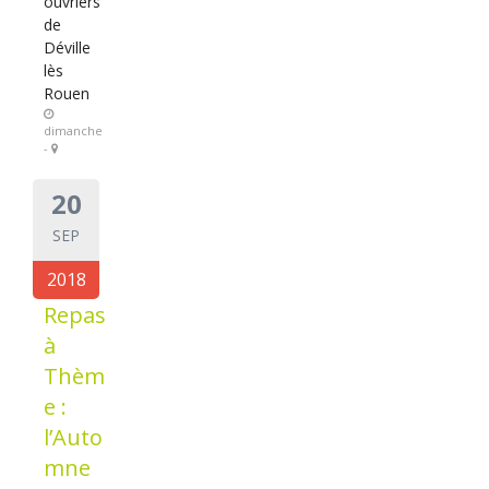
ouvriers
de
Déville
lès
Rouen
dimanche
-
20
SEP
2018
Repas
à
Thèm
e :
l’Auto
mne