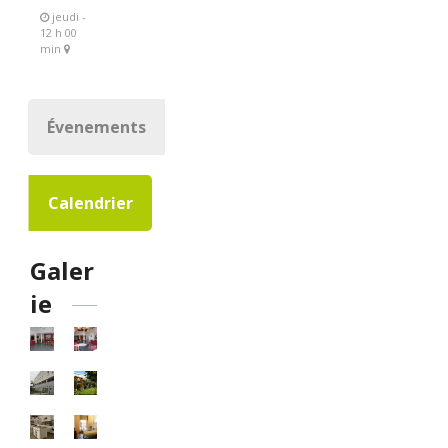
jeudi -
12 h 00
min
Évenements
Calendrier
Galer
ie