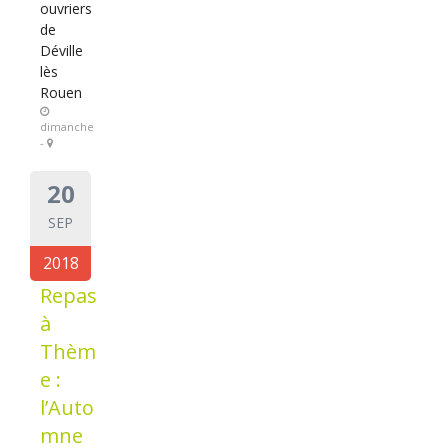
ouvriers
de
Déville
lès
Rouen
dimanche
-
20
SEP
2018
Repas
à
Thèm
e :
l’Auto
mne