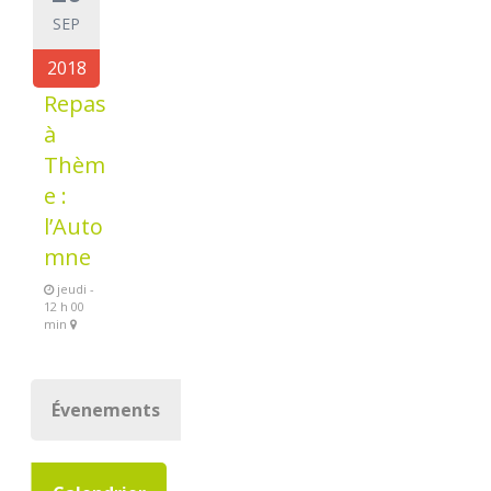
SEP
2018
Repas
à
Thèm
e :
l’Auto
mne
jeudi -
12 h 00
min
Évenements